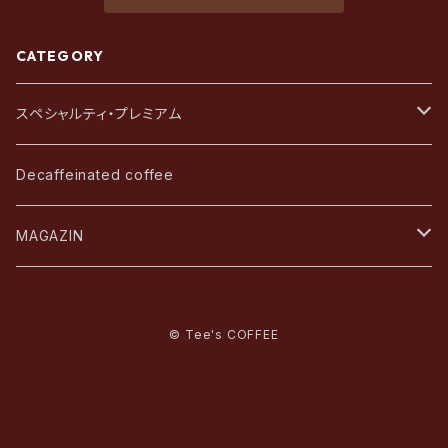
CATEGORY
スペシャルティ・プレミアム
アフリカ・中東
Decaffeinated coffee
アジア・オセアニア
MAGAZIN
中南米
珈琲と文化
© Tee's COFFEE
四季の珈琲
STANDART