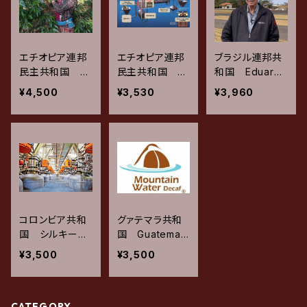
エチオピア連邦
エチオピア連邦
ブラジル連邦共
民主共和国 G
民主共和国 Si
和国 Eduardo
uji Shakiso ta
damo G4 Mou
Pinheiro Camp
¥4,500
¥3,530
¥3,960
de GG Mounta
ntain Water Pr
os Fruta Merc
in Water Proc
ocess / ナチュ
adao Swiss W
ess / ナチュラ
ラル (150×2)
ater Process
ル (150×2) 3
300g / Liquid
(150×2) 300
00g
Co2 Extract M
g
ethod (150×
2) 300g
コロンビア共和
グァテマラ共和
国 シルキーゴ
国 Guatemala
ールド Liquid C
SHB Mountain
¥3,500
¥3,500
o2 Extract Met
Water Proces
hod カスティー
s / ウォッシュ
ジョ / ウォッシュ
ド (150×2) 30
CATEGORY
ド (150×2) 30
0g