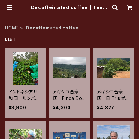
Decaffeinated coffee | Tee's
COFFEE
HOME
Decaffeinated coffee
LIST
インドネシア共
メキシコ合衆
メキシコ合衆
和国 ルンバン
国 Finca Don
国 El Triunfo
ジュル Mountai
Rafa Mountain
Mountain Wat
¥3,900
¥4,300
¥4,327
n Water Proce
Water Proces
er Process /
ss カチモール /
s / ナチュラル
ウォッシュド (1
スマトラ式 (15
(150×2) 300g
50×2) 300g
0×2) 300g