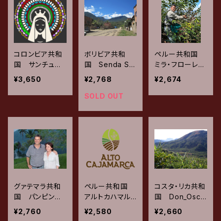
コロンビア共和
ボリビア共和
ペルー共和国
国 サンチュア
国 Senda Sal
ミラ・フローレ
リオ レッドブル
baje – Carmel
ス ジャヴァニ
¥3,650
¥2,768
¥2,674
ボン / ゴールド
o & Rene テ
カ / ナチュラ
ウォッシュド 2
ィピカ・カツーラ
ル 200g
SOLD OUT
00g
/ ウォッシュド
200g
グァテマラ共和
ペルー共和国
コスタ・リカ共和
国 パンピンチ
アルトカハマル
国 Don_Osca
ン ブルボン /
カ / フロレンテ
r micromill ヴ
¥2,760
¥2,580
¥2,660
アナエロビック
ィーノ・オカーニ
ィジャロボス /