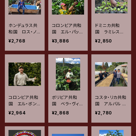
ホンデュラス共
コロンビア共和
ドミニカ共和
和国 ロス・ノガ
国 エル・パッセ
国 ラミレスエ
レス イカフェノ
オ カツーラ /
ステート レッド
¥2,768
¥3,886
¥2,850
ベンタ / ウォッ
ウォッシュド イ
カツーラ / レッ
シュド 200g
ンフューズド・ア
ドハニー 200
ナエロビック 2
g
00g
コロンビア共和
ボリビア共和
コスタ・リカ共和
国 エル・ボン
国 ベラ・ヴィス
国 アルバル ブ
ボ ピンクブル
タ ティピカ・カ
エナ・ヴィスタミ
¥2,964
¥2,868
¥2,780
ボン / ウォッシ
ツーラ / ウォッ
ル ビジャサル
ュド 200g
シュド 200g
チ / ブラックハ
ニー 200g