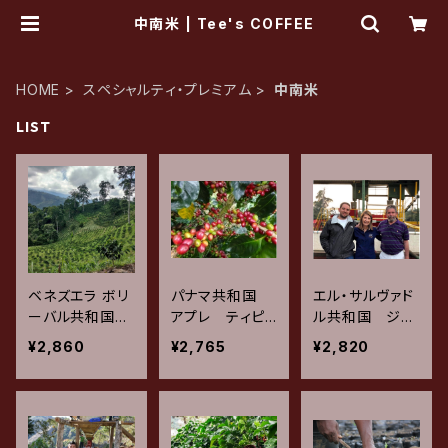
中南米 | Tee's COFFEE
HOME
スペシャルティ・プレミアム
中南米
LIST
ベネズエラ ボリ
パナマ共和国
エル・サルヴァド
ーバル共和国
アプレ ティピ
ル共和国 ジャ
ムクカイ カツ
カ / ウォッシュ
ノグランデ パ
¥2,860
¥2,765
¥2,820
ーラ / ウォッシ
ド 200g
カマラ / ナチュ
ュド 200g
ラル 200g